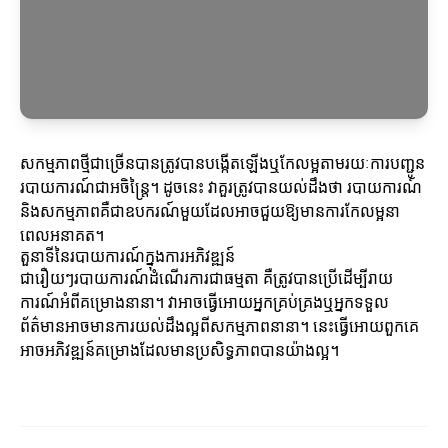
សកម្មភាពថ្មីជាច្រើនបានត្រូវបានបង្កើតឡើងឬកែលម្អតាមរយៈការបញ្ជូន
របាយការណ៍ជាអចិន្រ្តៃ។ ដូចនេះ វាគួរត្រូវបានយល់ដឹងថា របាយការណ៍
និងសកម្មភាពគឺជាឧបករណ៍មួយដែលអាចជួយឱ្យមានការកែលម្អនា
ពេលអនាគត។
តួនាទីនៃរបាយការណ៍ក្នុងការអភិវឌ្ឍន៍
ជារឿយៗរបាយការណ៍ដំណើរការជាធម្មតា គឺត្រូវបានប្រើដើម្បីរាយ
ការណ៍អំពីគម្រោងនានា។ វាអាចធ្វើអោយអ្នកគ្រប់គ្រងឬអ្នកទទួល
ព័ត៌មានអាចមានការយល់ដឹងល្អពីសកម្មភាពនានា។ នេះធ្វើអោយពួកគេ
អាចអភិវឌ្ឍន៍គម្រោងដែលមានប្រសិទ្ធភាពបានយ៉ាងល្អ។