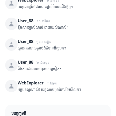
WebExplorer
២ ម៉ោងមុន
អរគុណច្រើនដែលបានផ្តល់ចំណេះដឹងថ្មីៗ។
User_88
១០ នាទីមុន
ខ្លឹមសារច្បាស់លាស់ ងាយយល់ណាស់។
User_88
មុននេះបន្តិច
សូមអរគុណសម្រាប់ព័ត៌មានដ៏ល្អនេះ។
User_88
២ ម៉ោងមុន
នឹងតាមដានរាល់អត្ថបទបន្តទៀត។
WebExplorer
៣ ថ្ងៃមុន
អត្ថបទល្អណាស់! អរគុណសម្រាប់ការចែករំលែក។
បញ្ចេញមតិ