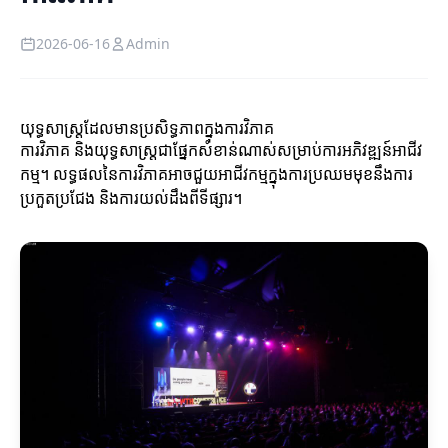
2026-06-16
Admin
យុទ្ធសាស្ត្រដែលមានប្រសិទ្ធភាពក្នុងការវិភាគ
ការវិភាគ និងយុទ្ធសាស្ត្រជាផ្នែកសំខាន់ណាស់សម្រាប់ការអភិវឌ្ឍន៍អាជីវ
កម្ម។ លទ្ធផលនៃការវិភាគអាចជួយអាជីវកម្មក្នុងការប្រឈមមុខនឹងការ
ប្រកួតប្រជែង និងការយល់ដឹងពីទីផ្សារ។