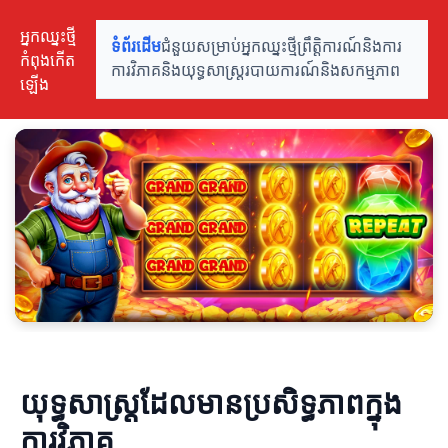
អ្នកឈ្នះថ្មី
ទំព័រដើម
ជំនួយសម្រាប់អ្នកឈ្នះថ្មី
ព្រឹត្តិការណ៍និងការ
កំពុងកើត
ការវិភាគនិងយុទ្ធសាស្ត្រ
របាយការណ៍និងសកម្មភាព
ឡើង
យុទ្ធសាស្ត្រដែលមានប្រសិទ្ធភាពក្នុង
ការវិភាគ