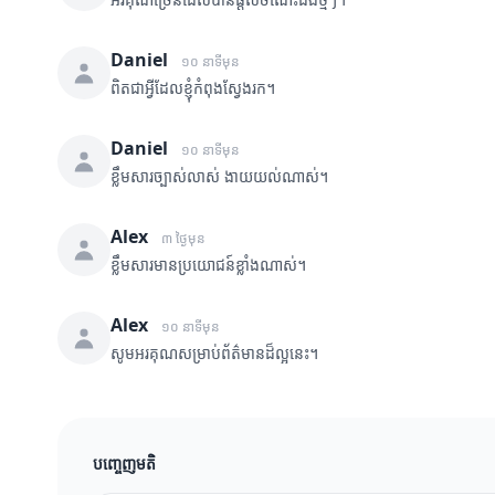
Daniel
១០ នាទីមុន
ពិតជាអ្វីដែលខ្ញុំកំពុងស្វែងរក។
Daniel
១០ នាទីមុន
ខ្លឹមសារច្បាស់លាស់ ងាយយល់ណាស់។
Alex
៣ ថ្ងៃមុន
ខ្លឹមសារមានប្រយោជន៍ខ្លាំងណាស់។
Alex
១០ នាទីមុន
សូមអរគុណសម្រាប់ព័ត៌មានដ៏ល្អនេះ។
បញ្ចេញមតិ