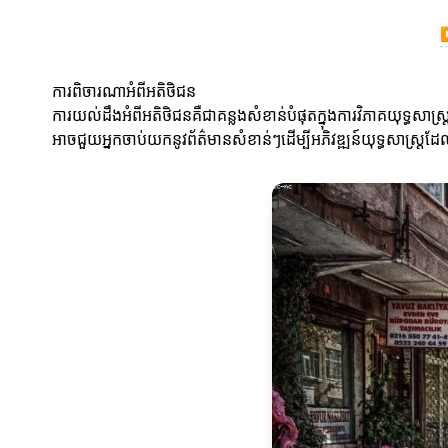
ការពិចារណាអំពីអតិថិជន
ការយល់ដឹងអំពីអតិថិជនគឺជាគន្លងសំខាន់បំផុតក្នុងការវិភាគយុទ្ធសាស្
អាចជួយអ្នកចាប់យកនូវព័ត៌មានសំខាន់ៗដើម្បីអភិវឌ្ឍន៍យុទ្ធសាស្ត្រដ