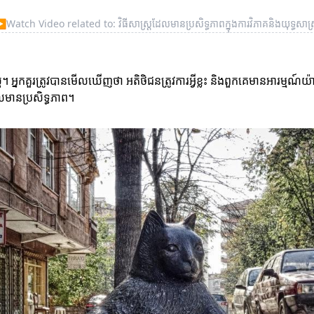
▶
Watch Video related to: វិធីសាស្ត្រដែលមានប្រសិទ្ធភាពក្នុងការវិភាគនិងយុទ្ធសាស្ត
ត្រ។ អ្នកគួរត្រូវបានមើលឃើញថា អតិថិជនត្រូវការអ្វីខ្លះ និងពួកគេមានអារម្មណ
ែលមានប្រសិទ្ធភាព។