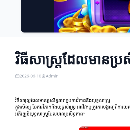
វិធីសាស្ត្រដែលមានប្រសិ
2026-06-10
Admin
វិធីសាស្ត្រដែលមានប្រសិទ្ធភាពក្នុងការវិភាគនិងយុទ្ធសាស្ត្រ
ក្នុងសិល្បៈនៃការវិភាគនិងយុទ្ធសាស្ត្រ អាជីវកម្មត្រូវការបង្ហាញព
អភិវឌ្ឍន៍យុទ្ធសាស្ត្រដែលមានប្រសិទ្ធភាព។