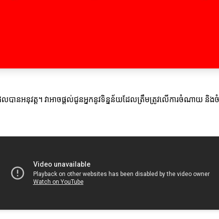
រដែលបានអនុវត្ត។ វាអាចផ្តល់ជូនអ្នកនូវទិន្នន័យដែលត្រឹមត្រូវលើការចំណាយ ន