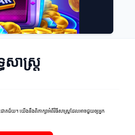
ធសាស្ត្រ
ពជោគជ័យ។ យើងនឹងពិភាក្សាអំពីវិធីសាស្ត្រដែលអាចជួយឲ្យអ្នក