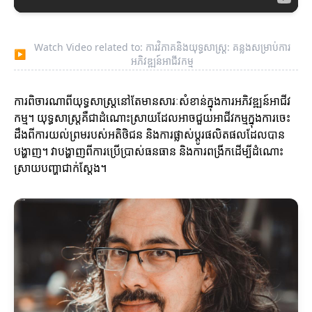
Watch Video related to: ការវិភាគនិងយុទ្ធសាស្ត្រ: គន្លងសម្រាប់ការ
▶
អភិវឌ្ឍន៍អាជីវកម្ម
ការពិចារណាពីយុទ្ធសាស្ត្រនៅតែមានសារៈសំខាន់ក្នុងការអភិវឌ្ឍន៍អាជីវ
កម្ម។ យុទ្ធសាស្ត្រគឺជាដំណោះស្រាយដែលអាចជួយអាជីវកម្មក្នុងការចេះ
ដឹងពីការយល់ព្រមរបស់អតិថិជន និងការផ្លាស់ប្តូរផលិតផលដែលបាន
បង្ហាញ។ វាបង្ហាញពីការប្រើប្រាស់ធនធាន និងការពង្រីកដើម្បីដំណោះ
ស្រាយបញ្ហាជាក់ស្តែង។