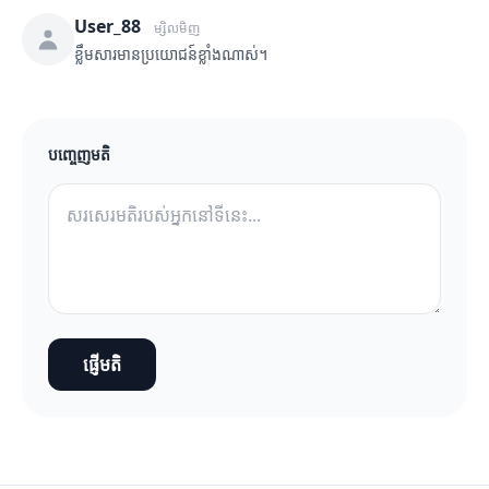
User_88
ម្សិលមិញ
ខ្លឹមសារមានប្រយោជន៍ខ្លាំងណាស់។
បញ្ចេញមតិ
ផ្ញើមតិ