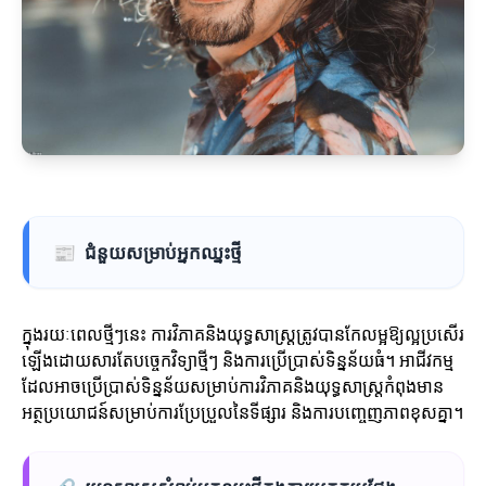
📰
ជំនួយសម្រាប់អ្នកឈ្នះថ្មី
ក្នុងរយៈពេលថ្មីៗនេះ ការវិភាគនិងយុទ្ធសាស្ត្រត្រូវបានកែលម្អឱ្យល្អប្រសើរ
ឡើងដោយសារតែបច្ចេកវិទ្យាថ្មីៗ និងការប្រើប្រាស់ទិន្នន័យធំ។ អាជីវកម្ម
ដែលអាចប្រើប្រាស់ទិន្នន័យសម្រាប់ការវិភាគនិងយុទ្ធសាស្ត្រកំពុងមាន
អត្ថប្រយោជន៍សម្រាប់ការប្រែប្រួលនៃទីផ្សារ និងការបញ្ចេញភាពខុសគ្នា។