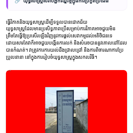
🔗
យុទ្ធសាស្ត្រសំរាប់អ្នកឈ្នះថ្មីក្នុងការប្រកួតប្រជែង
ធ្វើវិភាគនិងយុទ្ធសាស្ត្រដើម្បីទទួលបានជោគជ័យ
យុទ្ធសាស្ត្រដែលមានប្រសិទ្ធភាពប្រើសម្រាប់ការវិភាគអាចជួយមិន
ត្រឹមតែធ្វើឱ្យប្រសើរឡើងវិញនូវការផ្តល់សេវាកម្មដល់អតិថិជនទេ
ដោយសារតែវាក៏អាចជួយបង្កើនការលក់ និងសំរេចបាននូវគោលដៅដែល
បានកំណត់។ វាត្រូវការការយល់ដឹងជ្រាលជ្រៅ និងការពិចារណាការប្រែ
ប្រួលនានា នៅក្នុងការរៀបចំយុទ្ធសាស្ត្រក្នុងសកលវិធី។