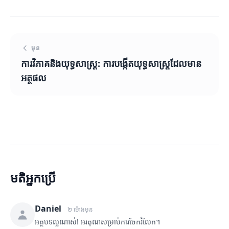
មុន
ការវិភាគនិងយុទ្ធសាស្ត្រ: ការបង្កើតយុទ្ធសាស្ត្រដែលមាន
អត្ថផល
មតិអ្នកប្រើ
Daniel
២ ម៉ោងមុន
អត្ថបទល្អណាស់! អរគុណសម្រាប់ការចែករំលែក។