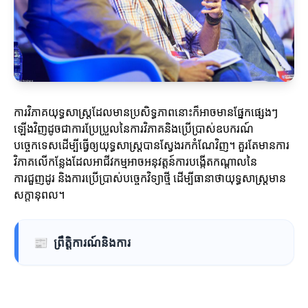
ការវិភាគយុទ្ធសាស្ត្រដែលមានប្រសិទ្ធភាពនោះក៏អាចមានផ្នែកផ្សេងៗ
ឡើងវិញដូចជាការប្រែប្រួលនៃការវិភាគនិងប្រើប្រាស់ឧបករណ៍
បច្ចេកទេសដើម្បីធ្វើឲ្យយុទ្ធសាស្ត្របានស្វែងរកកំណែវិញ។ គួរតែមានការ
វិភាគលើកន្លែងដែលអាជីវកម្មអាចអនុវត្តន៍ការបង្កើតកណ្តាលនៃ
ការជួញដូរ និងការប្រើប្រាស់បច្ចេកវិទ្យាថ្មី ដើម្បីធានាថាយុទ្ធសាស្ត្រមាន
សក្តានុពល។
📰
ព្រឹត្តិការណ៍និងការ