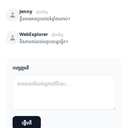
Jenny
ម្សិលមិញ
ខ្លឹមសារមានប្រយោជន៍ខ្លាំងណាស់។
WebExplorer
ម្សិលមិញ
នឹងតាមដានរាល់អត្ថបទបន្តទៀត។
បញ្ចេញមតិ
ផ្ញើមតិ