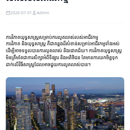
2026-07-01
Admin
ការវិភាគយុទ្ធសាស្ត្រសម្រាប់ការលូតលាស់របស់អាជីវកម្ម
ការវិភាគ និងយុទ្ធសាស្ត្រ គឺជាគន្លងដ៏សំខាន់សម្រាប់អាជីវកម្មទាំងអស់
ដើម្បីអាចទទួលបានការលូតលាស់ និងជោគជ័យ។ ការវិភាគយុទ្ធសាស្ត្រ
មិនត្រឹមតែជាការសិក្សាអំពីទីផ្សារ និងអតិថិជន តែមានការយកចិត្តទុក
ដាក់លើវិធីសាស្ត្រដែលអាចជួយការលូតលាស់បាន។