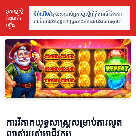
អ្នកឈ្នះថ្មី
ទំព័រដើម
ជំនួយសម្រាប់អ្នកឈ្នះថ្មី
ព្រឹត្តិការណ៍និងការ
កំពុងកើត
ការវិភាគនិងយុទ្ធសាស្ត្រ
របាយការណ៍និងសកម្មភាព
ឡើង
ការវិភាគយុទ្ធសាស្ត្រសម្រាប់ការលូត
លាស់របស់អាជីវកម្ម