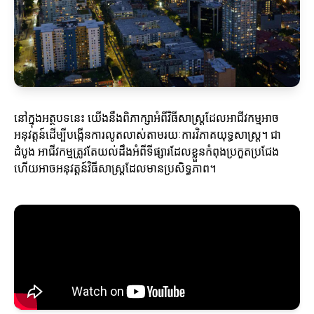
នៅក្នុងអត្ថបទនេះ យើងនឹងពិភាក្សាអំពីវិធីសាស្ត្រដែលអាជីវកម្មអាច
អនុវត្តន៍ដើម្បីបង្កើនការលូតលាស់តាមរយៈការវិភាគយុទ្ធសាស្ត្រ។ ជា
ដំបូង អាជីវកម្មត្រូវតែយល់ដឹងអំពីទីផ្សារដែលខ្លួនកំពុងប្រកួតប្រជែង
ហើយអាចអនុវត្តន៍វិធីសាស្ត្រដែលមានប្រសិទ្ធភាព។