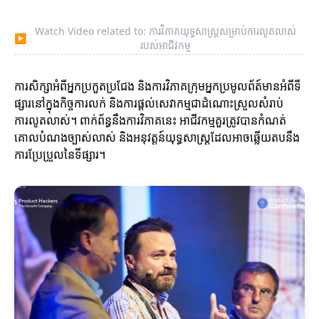
Watch Video related to: ការវិភាគយុទ្ធសាស្ត្រសម្រាប់ការលូតលាស់
▶
របស់អាជីវកម្ម
ការសិក្សាអំពីអ្នកប្រកួតប្រជែង និងការវិភាគក្រុមអ្នកប្រមូលព័ត៍មានអំពីទី
ផ្សារនៅក្នុងកិច្ចការលក់ និងការផ្តល់សេវាកម្មជាដំណោះស្រួលសំរាប់
ការលូតលាស់។ ពាក់ព័ន្ធនឹងការវិភាគនេះ អាជីវកម្មគួរត្រូវបានកំណត់
គោលបំណងច្បាស់លាស់ និងអនុវត្តន៍យុទ្ធសាស្ត្រដែលអាចឆ្លើយតបនឹង
ការប្រែប្រួលនៃទីផ្សារ។