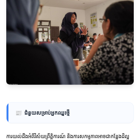
📰
ជំនួយសម្រាប់អ្នកឈ្នះថ្មី
ការយល់ដឹងអំពីវិស័យព្រឹត្តិការណ៍ និងការសកម្មភាពអាចជាកន្លែងដ៏ល្អ