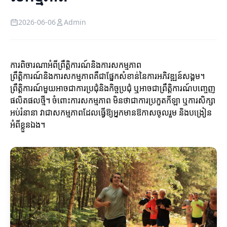
2026-06-06
Admin
ការពិចារណាអំពីព្រឹត្តិការណ៍និងការសកម្មភាព
ព្រឹត្តិការណ៍និងការសកម្មភាពគឺជាផ្នែកសំខាន់នៃការអភិវឌ្ឍន៍សង្គម។
ព្រឹត្តិការណ៍មួយអាចជាការប្រជុំនិងកិច្ចប្រជុំ ឬអាចជាព្រឹត្តិការណ៍បញ្ចេញ
ផលិតផលថ្មី។ ចំពោះការសកម្មភាព មិនថាជាការប្រកួតកីឡា ឬការសិក្សា
អប់រំនានា វាជាសកម្មភាពដែលធ្វើឱ្យអ្នកមានឱកាសចូលរួម និងបង្រៀន
អំពីខ្លួនឯង។