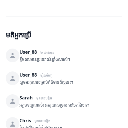
មតិអ្នកប្រើ
User_88
២ ម៉ោងមុន
ខ្លឹមសារមានប្រយោជន៍ខ្លាំងណាស់។
User_88
ម្សិលមិញ
សូមអរគុណសម្រាប់ព័ត៌មានដ៏ល្អនេះ។
Sarah
មុននេះបន្តិច
អត្ថបទល្អណាស់! អរគុណសម្រាប់ការចែករំលែក។
Chris
មុននេះបន្តិច
ពិតជាអ្វីដែលខ្ញុំកំពុងស្វែងរក។