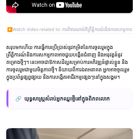
▶
Watch Video related to: ការពិចារណាអំពីព្រឹត្តិការណ៍និងការសកម្មភាព
សរុបមកហើយ ការធ្វើការប្រើប្រាស់នូវកម្រិតនៃការចូលរួមក្នុង
ព្រឹត្តិការណ៍និងការសកម្មភាពអាចជួយបង្កើនជំនាញ និងអនុវត្តន៍នូវ
គម្រោងថ្មីៗ។ នេះអាចជាឱកាសដ៏ល្អសម្រាប់ការអភិវឌ្ឍន៍ផ្ទាល់ខ្លួន និង
ការចូលរួមជាមួយមិត្តភាពថ្មី។ និយាយពីការឯតអនាគត អ្នកអាចចូលរួម
ក្នុងប្រព័ន្ធផ្សព្វផ្សាយ និងការបង្កើតអាជីវកម្មផ្សេងៗនៅក្នុងសង្គម។
🔗
យុទ្ធសាស្ត្រសំរាប់អ្នកឈ្នះថ្មីនៅក្នុងពិភពលោក