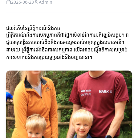
2026-06-23
Admin
ផលរំភើបនៃព្រឹត្តិការណ៍និងការ
ព្រឹត្តិការណ៍និងការសកម្មភាពគឺជាផ្នែកសំខាន់នៃការអភិវឌ្ឍន៍សង្គម។ វា​
ជួយឲ្យបង្កើនការយល់ដឹងនិងការចូលរួមរបស់មនុស្សក្នុងសហគមន៍។
តាមរយៈព្រឹត្តិការណ៍និងការសកម្មភាព យើងអាចបង្កើតឱកាសសម្រាប់
ការសហការនិងការប្រយុទ្ធប្រឆាំងនឹងបញ្ហានានា។