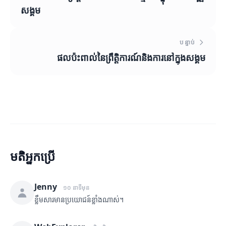
សង្គម
បន្ទាប់
ផលប៉ះពាល់នៃព្រឹត្តិការណ៍និងការ​នៅក្នុងសង្គម
មតិអ្នកប្រើ
Jenny
១០ នាទីមុន
ខ្លឹមសារមានប្រយោជន៍ខ្លាំងណាស់។