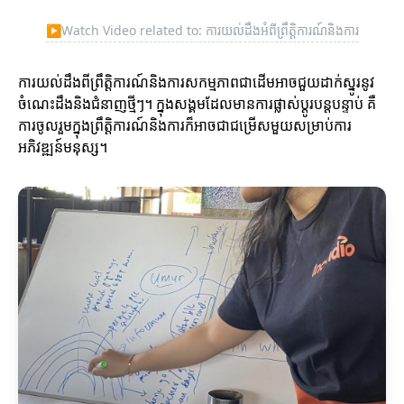
▶
Watch Video related to: ការយល់ដឹងអំពីព្រឹត្តិការណ៍និងការ
ការយល់ដឹងពីព្រឹត្តិការណ៍និងការសកម្មភាពជាដើមអាចជួយដាក់ស្នូរនូវ
ចំណេះដឹងនិងជំនាញថ្មីៗ។ ក្នុងសង្គមដែលមានការផ្លាស់ប្តូរបន្តបន្ទាប់ គឺ
ការចូលរួមក្នុងព្រឹត្តិការណ៍និងការក៏អាចជាជម្រើសមួយសម្រាប់ការ
អភិវឌ្ឍន៍មនុស្ស។