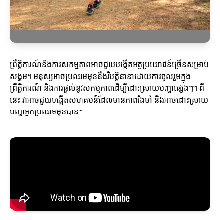
ព្រឹត្តិការណ៍និងការសកម្មភាពអាចជួយបង្កើតអត្ថប្រយោជន៍ច្រើនសម្រាប់
សង្គម។ មនុស្សអាចប្រឈមមុខនឹងវិបត្តិនានាដោយការចូលរួមក្នុង
ព្រឹត្តិការណ៍ និងការផ្តល់នូវសកម្មភាពដើម្បីដោះស្រាយបញ្ហាផ្សេងៗ។ ពី
នេះ វាអាចជួយបង្កើតសហគមន៍ដែលមានភាពរឹងមាំ និងអាចដោះស្រាយ
បញ្ហាអ្នកប្រឈមមុខបាន។