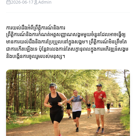
2026-06-17
Admin
ការយល់ដឹងអំពីព្រឹត្តិការណ៍និងការ
ព្រឹត្តិការណ៍និងការកំណត់អត្តសញ្ញាណសង្គមមួយចំនួនដែលអាចធ្វើឲ្យ
មានការយល់ដឹងនិងការប្រែប្រួលនៅក្នុងសង្គម។ ព្រឹត្តិការណ៍មិនត្រឹមតែ
ជាការកើតឡើងទេ ប៉ុន្តែវាលេងកាន់តែសក្ដានុពលក្នុងការអភិវឌ្ឍន៍សង្គម
និងបង្កើនការចូលរួមរបស់មនុស្ស។