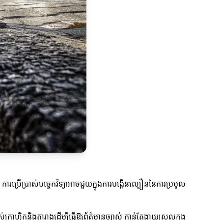
។ ការប្រើប្រាស់បច្ចេកវិទ្យាអាចជួយក្នុងការបង្កើនល្បឿននៃការប្រមូល
ហ្វិកនិងតារាងដើម្បីធ្វើឱ្យព័ត៌មានច្បាស់ កាន់តែងាយស្រួលក្នុង