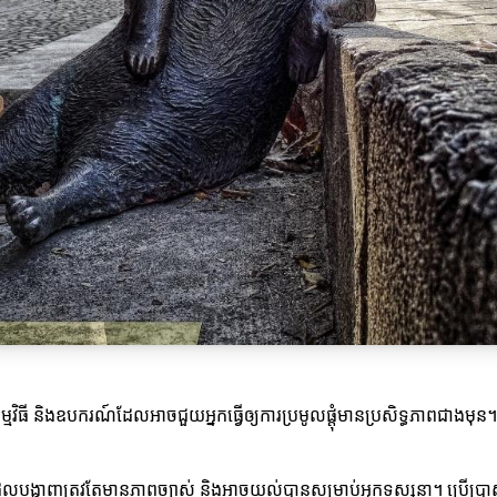
ស់កម្មវិធី និងឧបករណ៍ដែលអាចជួយអ្នកធ្វើឲ្យការប្រមូលផ្តុំមានប្រសិទ្ធភាពជាងមុន
្ហាញត្រូវតែមានភាពច្បាស់ និងអាចយល់បានសម្រាប់អ្នកទស្សនា។ ប្រើប្រាស់ក្រា