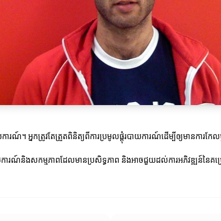
ាយការណ៍។ អ្នកត្រូវតែត្រួតពិនិត្យពីការប្រមូលផ្តុំរបាយការណ៍ដើម្បីឲ្យមានការកែ
បាយការណ៍និងសកម្មភាពដែលមានប្រសិទ្ធភាព និងអាចជួយដល់ការអភិវឌ្ឍន៍នៃគម្