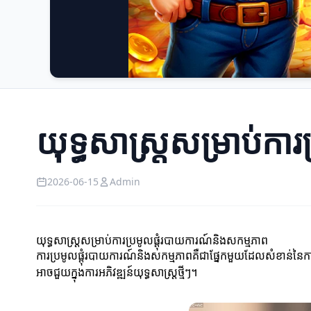
យុទ្ធសាស្ត្រសម្រាប់កា
2026-06-15
Admin
យុទ្ធសាស្ត្រសម្រាប់ការប្រមូលផ្តុំរបាយការណ៍និងសកម្មភាព
ការប្រមូលផ្តុំរបាយការណ៍និងសកម្មភាពគឺជាផ្នែកមួយដែលសំខាន់នៃកា
អាចជួយក្នុងការអភិវឌ្ឍន៍យុទ្ធសាស្ត្រថ្មីៗ។