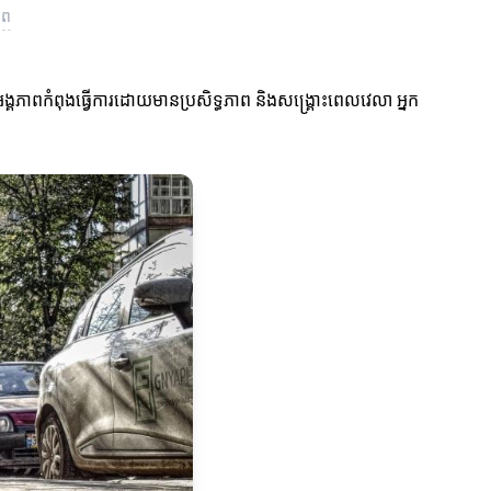
ាព
ង្គភាពកំពុងធ្វើការដោយមានប្រសិទ្ធភាព និងសង្គ្រោះពេលវេលា អ្នក