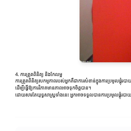
4. ការត្រួតពិនិត្យ និងកែលម្អ
ការត្រួតពិនិត្យសកម្មភាពរបស់អ្នកគឺជាការសំខាន់ក្នុងការប្រមូលផ្តុំរប
ដើម្បីធ្វើឱ្យការវិភាគមានភាពអាចទុកចិត្តបាន។
ដោយសារតែយុទ្ធសាស្ត្រទាំងនេះ អ្នកអាចទទួលបានការប្រមូលផ្តុំរ