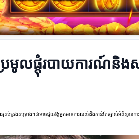
រប្រមូលផ្តុំរបាយការណ៍និង
រគ្រប់គ្រងគម្រោង។ វាអាចជួយឱ្យអ្នកមានការយល់ដឹងកាន់តែច្បាស់អំពីស្ថានក