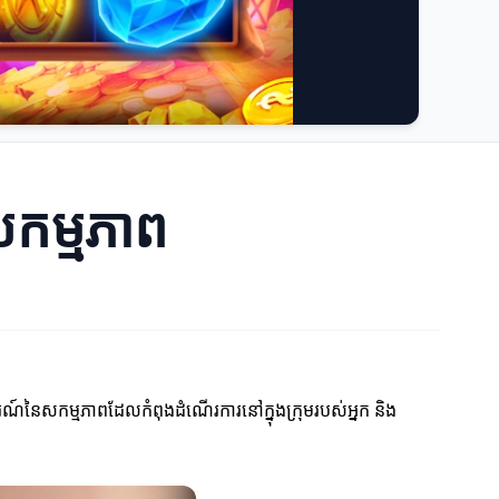
សកម្មភាព
ារណ៍នៃសកម្មភាពដែលកំពុងដំណើរការនៅក្នុងក្រុមរបស់អ្នក និង