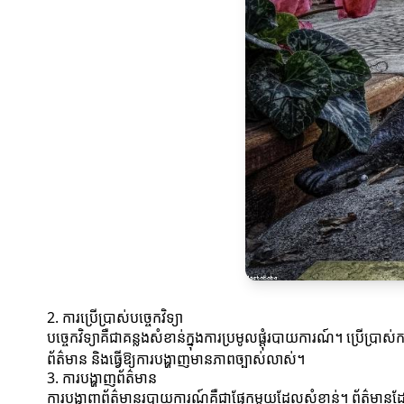
2. ការប្រើប្រាស់បច្ចេកវិទ្យា
បច្ចេកវិទ្យាគឺជាគន្លងសំខាន់ក្នុងការប្រមូលផ្តុំរបាយការណ៍។ ប្រើប្រា
ព័ត៌មាន និងធ្វើឱ្យការបង្ហាញមានភាពច្បាស់លាស់។
3. ការបង្ហាញព័ត៌មាន
ការបង្ហាញព័ត៌មានរបាយការណ៍គឺជាផ្នែកមួយដែលសំខាន់។ ព័ត៌មានដែលបង