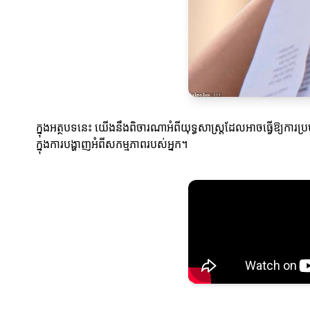
ក្នុងអត្ថបទនេះ យើងនឹងពិចារណាអំពីយុទ្ធសាស្ត្រដែលអាចធ្វើឱ្យការប្
ក្នុងការបង្ហាញអំពីសកម្មភាពរបស់អ្នក។