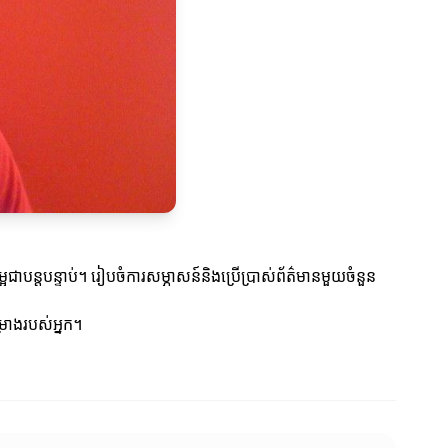
លម្អជាបន្តបន្ទាប់។ រៀបចំការសម្ភាសន៍និងប្រើប្រាស់ព័ត៌មានមួយចំនួន
រោងរបស់អ្នក។