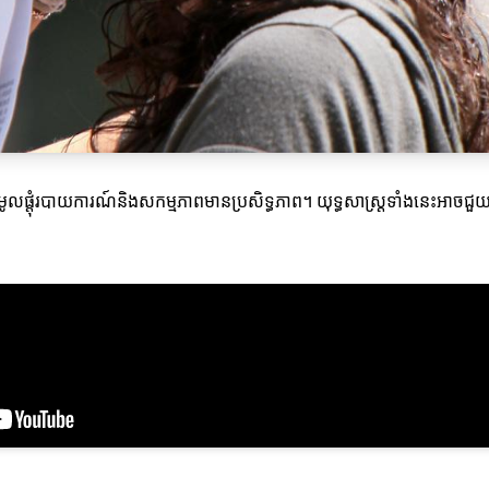
រមូលផ្តុំរបាយការណ៍និងសកម្មភាពមានប្រសិទ្ធភាព។ យុទ្ធសាស្ត្រទាំងនេះអាចជួយអ្