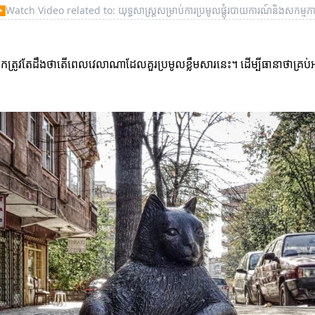
▶
Watch Video related to: យុទ្ធសាស្ត្រសម្រាប់ការប្រមូលផ្តុំរបាយការណ៍និងសកម្មភ
្នកត្រូវតែដឹងថាតើពេលវេលាណាដែលគួរប្រមូលខ្លឹមសារនេះ។ ដើម្បីធានាថាគ្រប់អ