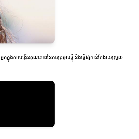
នកក្នុងការបង្កើនគុណភាពនៃការប្រមូលផ្តុំ និងធ្វើឱ្យកាន់តែងាយស្រួល