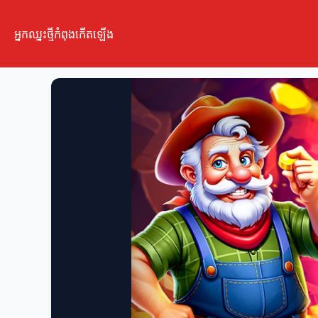
អ្នកឈ្នះថ្មីកំពុងកើតឡើង