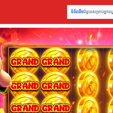
ទំព័រដើម
ជំនួយសម្រាប់អ្នកឈ្នះ