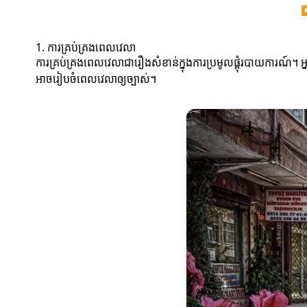
1. ការគ្រប់គ្រងពេលវេលា
ការគ្រប់គ្រងពេលវេលាជារឿងសំខាន់ក្នុងការប្រមូលផ្តុំរបាយការណ៍។ អ
អាចរៀបចំពេលវេលាឲ្យច្បាស់។