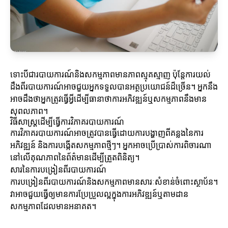
ទោះបីជារបាយការណ៍និងសកម្មភាពមានភាពស្មុគស្មាញ ប៉ុន្តែការយល់
ដឹងពីរបាយការណ៍អាចជួយអ្នកទទួលបានអត្ថប្រយោជន៍ដ៏ច្រើន។ អ្នកនឹង
អាចដឹងថាអ្នកត្រូវធ្វើអ្វីដើម្បីធានាថាការអភិវឌ្ឍន៍ឬសកម្មភាពនឹងមាន
សុពលភាព។
វិធីសាស្ត្រដើម្បីធ្វើការវិភាគរបាយការណ៍
ការវិភាគរបាយការណ៍អាចត្រូវបានធ្វើដោយការបង្ហាញពីគន្លងនៃការ
អភិវឌ្ឍន៍ និងការបង្កើតសកម្មភាពថ្មីៗ។ អ្នកអាចប្រើប្រាស់ការពិចារណា
នៅលើគុណភាពនៃព័ត៌មានដើម្បីត្រួតពិនិត្យ។
សារនៃការបង្រៀនពីរបាយការណ៍
ការបង្រៀនពីរបាយការណ៍និងសកម្មភាពមានសារៈសំខាន់ចំពោះស្ថាប័ន។
វាអាចជួយធ្វើឲ្យមានការប្រែប្រួលល្អក្នុងការអភិវឌ្ឍន៍ឬតាមដាន
សកម្មភាពដែលមានអនាគត។