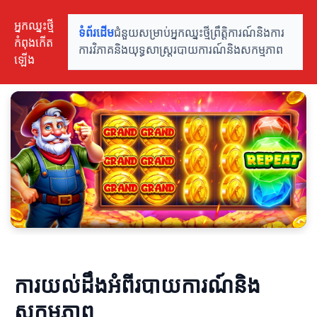
អ្នកឈ្នះថ្មី
ទំព័រដើម
ជំនួយសម្រាប់អ្នកឈ្នះថ្មី
ព្រឹត្តិការណ៍និងការ
កំពុងកើត
ការវិភាគនិងយុទ្ធសាស្ត្រ
របាយការណ៍និងសកម្មភាព
ឡើង
ការយល់ដឹងអំពីរបាយការណ៍និង
សកម្មភាព