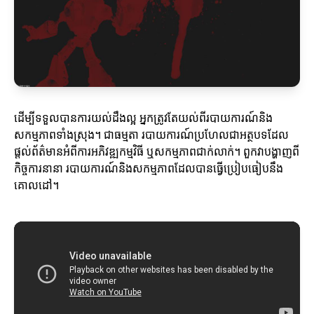
ដើម្បីទទួលបានការយល់ដឹងល្អ អ្នកត្រូវតែយល់ពីរបាយការណ៍និង
សកម្មភាពទាំងស្រុង។ ជាធម្មតា របាយការណ៍ប្រហែលជាអត្ថបទដែល
ផ្តល់ព័ត៌មានអំពីការអភិវឌ្ឍកម្មវិធី ឬសកម្មភាពជាក់លាក់។ ពួកវាបង្ហាញពី
កិច្ចការនានា របាយការណ៍និងសកម្មភាពដែលបានធ្វើប្រៀបធៀបនឹង
គោលដៅ។