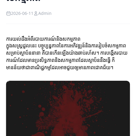
2026-06-11
Admin
ការយល់ដឹងអំពីរបាយការណ៍និងសកម្មភាព
ក្នុងសស្រ្តដួលនេះ បច្ចុប្បន្នភាពនៃការអភិវឌ្ឍន៍និងការរៀបចំសកម្មភាព
សម្រាប់ស្ថាប័ននានា គឺបានកើនឡើងយ៉ាងឆាប់រហ័ស។ ការបង្កើតរបាយ
ការណ៍ដែលមានប្រសិទ្ធភាពនិងសកម្មភាពដែលស្ថាប័ននឹងធ្វើ ក៏
មានន័យថាជាពាណិជ្ជកម្មដែលអាចជួយឲ្យមានភាពជោគជ័យ។