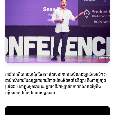
ការវិភាគគឺជាការបង្កើតផែនការដែលមានគោលបំណងច្បាស់លាស់។ វា
ជាដំណើរការដែលត្រូវការការវិភាគយ៉ាងម៉ត់ចត់នៃទីផ្សារ និងការប្រកួត
ប្រជែង។ នៅក្នុងមុខងារនេះ អ្នកអាជីវកម្មត្រូវតែអាចកំណត់តម្លៃនិង
អត្ថិភាពនៃផលិតផលរបស់ពួកគេ។