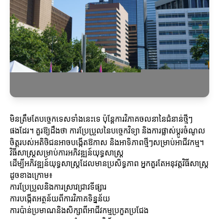
មិនត្រឹមតែបច្ចេកទេសទាំងនេះទេ ប៉ុន្តែការវិភាគចលនានៃជំនាន់ថ្មីៗ
ផងដែរ។ គួរឱ្យដឹងថា ការប្រែប្រួលនៃបច្ចេកវិទ្យា និងការផ្លាស់ប្តូរចំណូល
ចិត្តរបស់អតិថិជនអាចបង្កើតឱកាស និងអាទិភាពថ្មីៗសម្រាប់អាជីវកម្ម។
វិធីសាស្ត្រសម្រាប់ការអភិវឌ្ឍន៍យុទ្ធសាស្ត្រ
ដើម្បីអភិវឌ្ឍន៍យុទ្ធសាស្ត្រដែលមានប្រសិទ្ធភាព អ្នកគួរតែអនុវត្តវិធីសាស្ត្រ
ដូចខាងក្រោម៖
ការប្រែប្រួលនិងការស្រាវជ្រាវទីផ្សារ
ការបង្កើតអត្ថន័យពីការវិភាគទិន្នន័យ
ការប៉ាន់ប្រមាណនិងសិក្សាពីអាជីវកម្មប្រកួតប្រជែង