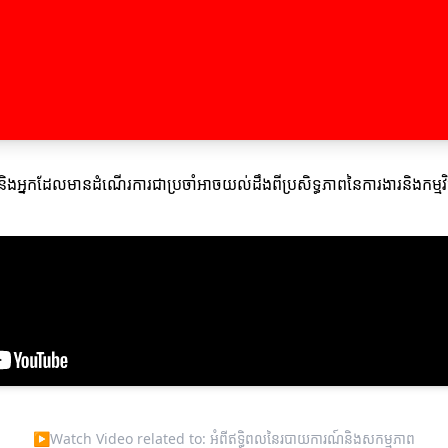
នកដែលមានដំណើរការជាប្រចាំអាចយល់ដឹងពីប្រសិទ្ធភាពនៃការងារនិងកម្មវិធីផ្
▶
Watch Video related to: អំពីឥទ្ធិពលនៃរបាយការណ៍និងសកម្មភាព