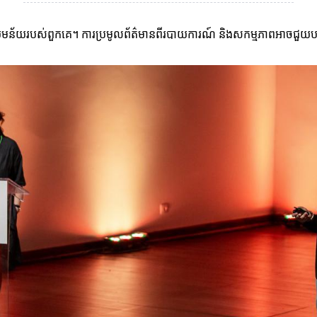
ន័យរបស់ពួកគេ។ ការប្រមូលព័ត៌មានពីរបាយការណ៍ និងសកម្មភាពអាចជួយបង្កើ