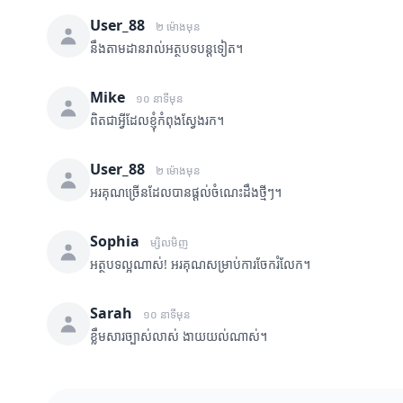
User_88
២ ម៉ោងមុន
នឹងតាមដានរាល់អត្ថបទបន្តទៀត។
Mike
១០ នាទីមុន
ពិតជាអ្វីដែលខ្ញុំកំពុងស្វែងរក។
User_88
២ ម៉ោងមុន
អរគុណច្រើនដែលបានផ្តល់ចំណេះដឹងថ្មីៗ។
Sophia
ម្សិលមិញ
អត្ថបទល្អណាស់! អរគុណសម្រាប់ការចែករំលែក។
Sarah
១០ នាទីមុន
ខ្លឹមសារច្បាស់លាស់ ងាយយល់ណាស់។