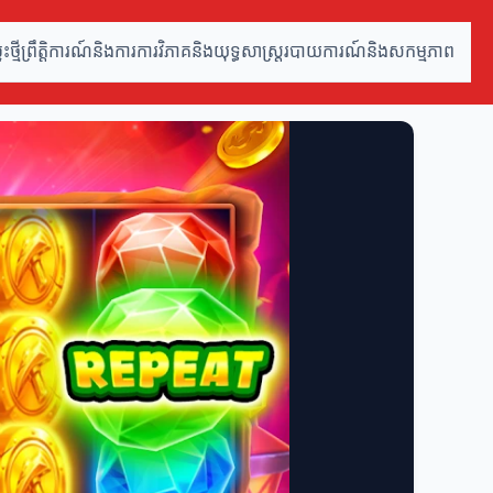
ថ្មី
ព្រឹត្តិការណ៍និងការ
ការវិភាគនិងយុទ្ធសាស្ត្រ
របាយការណ៍និងសកម្មភាព