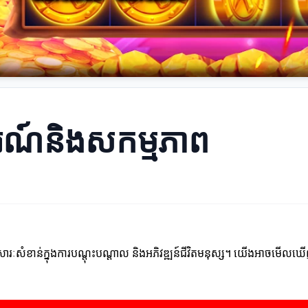
ារណ៍និងសកម្មភាព
រៈសំខាន់ក្នុងការបណ្តុះបណ្តាល និងអភិវឌ្ឍន៍ជីវិតមនុស្ស។ យើងអាចមើលឃ